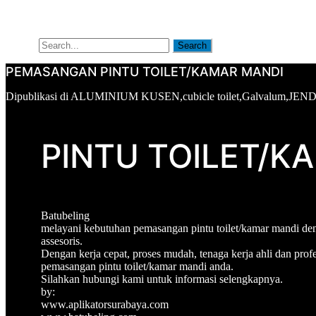
Artikel
Tentang Kami
Search
Search
PEMASANGAN PINTU TOILET/KAMAR MANDI
Oleh
Dipublikasi
Dipublikasi di
ALUMINIUM KUSEN
,
cubicle toilet
,
Galvalum
,
JEND
aplikatorsurabaya
pada
Mei
4,
PINTU TOILET/K
2022
Batubeling
melayani kebutuhan pemasangan pintu toilet/kamar mandi deng
assesoris.
Dengan kerja cepat, proses mudah, tenaga kerja ahli dan prof
pemasangan pintu toilet/kamar mandi anda.
Silahkan hubungi kami untuk informasi selengkapnya.
by:
www.aplikatorsurabaya.com