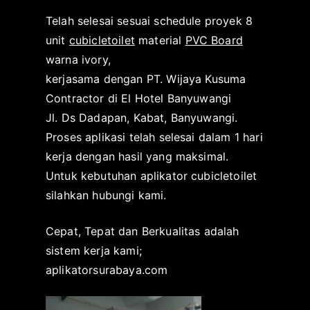
k
a
Telah selesai sesuai schedule proyek 8
a
s
unit
cubicletoilet
material
PVC Board
t
i
warna ivory,
o
p
kerjasama dengan PT. Wijaya Kusuma
r
a
Contractor di El Hotel Banyuwangi
s
d
Jl. Ds Dadapan, Kabat, Banyuwangi.
u
a
r
M
Proses aplikasi telah selesai dalam 1 hari
a
e
kerja dengan hasil yang maksimal.
b
i
Untuk kebutuhan aplikator cubicletoilet
a
3
silahkan hubungi kami.
y
,
a
2
Cepat, Tepat dan Berkualitas adalah
0
sistem kerja kami;
2
aplikatorsurabaya.com
2