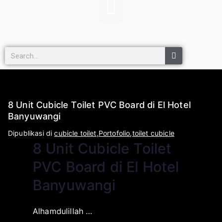
8 Unit Cubicle Toilet PVC Board di El Hotel
Banyuwangi
O
D
Dipublikasi di
cubicle toilet
,
Portofolio
,
toilet cubicle
8 Unit Cubicle Toilet
l
i
e
p
PVC Board di El Hotel
h
u
Banyuwangi
a
b
p
l
l
i
Alhamdulillah …
i
k