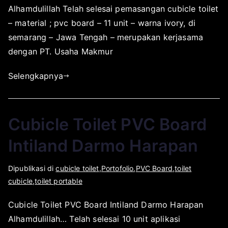
Alhamdulillah Telah selesai pemasangan cubicle toilet
h
u
a
e
a
b
y
m
– material ; pvc board – 11 unit – warna ivory, di
p
l
a
b
semarang – Jawa Tengah – merupakan kerjasama
l
i
e
dengan PT. Usaha Makmur
i
k
r
k
a
8
Selengkapnya
a
s
,
t
i
2
o
p
0
Cubicle Toilet PVC Board
r
a
1
s
d
7
Intiland Darmo Harapan
u
a
r
A
O
D
Dipublikasi di
cubicle toilet
,
Portofolio
,
PVC Board
,
toilet
a
g
l
i
cubicle
,
toilet portable
b
u
e
p
a
s
Cubicle Toilet PVC Board Intiland Darmo Harapan
h
u
y
t
Alhamdulillah… Telah selesai 10 unit aplikasi
a
b
a
u