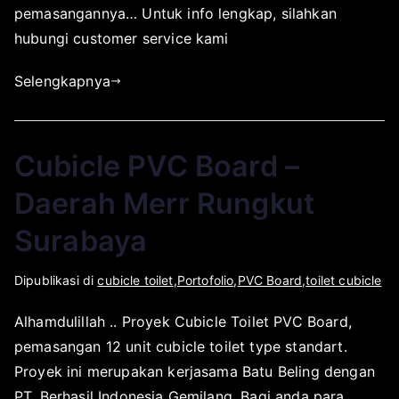
a
s
pemasangannya… Untuk info lengkap, silahkan
t
i
hubungi customer service kami
o
p
r
a
Selengkapnya
s
d
u
a
r
D
Cubicle PVC Board –
a
e
b
s
Daerah Merr Rungkut
a
e
y
m
Surabaya
a
b
e
O
D
Dipublikasi di
cubicle toilet
,
Portofolio
,
PVC Board
,
toilet cubicle
r
l
i
2
Alhamdulillah .. Proyek Cubicle Toilet PVC Board,
e
p
7
pemasangan 12 unit cubicle toilet type standart.
h
u
,
a
b
Proyek ini merupakan kerjasama Batu Beling dengan
2
p
l
PT. Berhasil Indonesia Gemilang. Bagi anda para