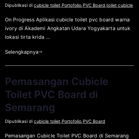
O
D
Dipublikasi di
cubicle toilet
,
Portofolio
,
PVC Board
,
toilet cubicle
2
l
i
8
On Progress Aplikasi cubicle toilet pvc board warna
e
p
,
ivory di Akademi Angkatan Udara Yogyakarta untuk
h
u
2
a
b
lokasi tirta krida …
0
p
l
1
Selengkapnya
l
i
8
i
k
k
a
a
s
Pemasangan Cubicle
t
i
o
p
Toilet PVC Board di
r
a
Semarang
s
d
u
a
O
D
Dipublikasi di
cubicle toilet
,
Portofolio
,
PVC Board
r
D
l
i
a
e
Pemasangan Cubicle Toilet PVC Board di Semarang
e
p
b
s