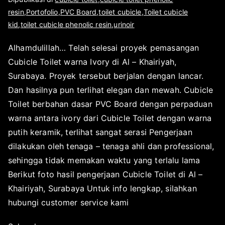
y
u
l
i
resin
,
Portofolio
,
PVC Board
,
toilet cubicle
,
Toilet cubicle
a
a
e
p
kid
,
toilet cubicle phenolic resin
,
urinoir
r
h
u
i
Alhamdulillah… Telah selesai proyek pemasangan
a
b
1
Cubicle Toilet warna Ivory di Al – Khairiyah,
p
l
9
l
i
Surabaya. Proyek tersebut berjalan dengan lancar.
,
i
k
Dan hasilnya pun terlihat elegan dan mewah. Cubicle
2
k
a
Toilet berbahan dasar PVC Board dengan perpaduan
0
a
s
1
warna antara ivory dari Cubicle Toilet dengan warna
t
i
9
putih keramik, terlihat sangat serasi Pengerjaan
o
p
dilakukan oleh tenaga – tenaga ahli dan professional,
r
a
sehingga tidak memakan waktu yang terlalu lama
s
d
Berikut foto hasil pengerjaan Cubicle Toilet di Al –
u
a
r
D
Khairiyah, Surabaya Untuk info lengkap, silahkan
a
e
hubungi customer service kami
b
s