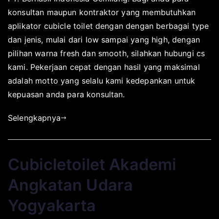
0
l
i
konsultan maupun kontraktor yang membutuhkan
1
i
k
aplikator cubicle toilet dengan dengan berbagai type
8
k
a
dan jenis, mulai dari low sampai yang high, dengan
a
s
pilihan warna fresh dan smooth, silahkan hubungi cs
t
i
kami. Pekerjaan cepat dengan hasil yang maksimal
o
p
adalah motto yang selalu kami kedepankan untuk
r
a
s
d
kepuasan anda para konsultan.
u
a
Selengkapnya
r
S
a
e
b
p
a
t
Cubicletoilet Akademi
y
e
a
m
Angkatan Udara
b
Yogyakarta
e
r