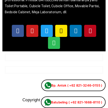
professional. Prioduk BATUBELING sendiri diantaranya yaitu
Toilet Portable, Cubicle Toilet, Cubicle Office, Movable Partisi,
Bedside Cabinet, Meja Laboratorium, dll.
Bp. Antok ( +62 821-3246-0155 )
Copyright © Batubeling Digitial XX
Batubeling ( +62 821-1668-8110 )