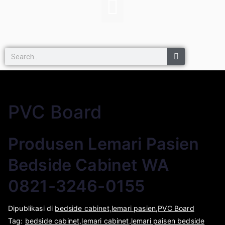
PVC Board
Produsen Lemari Pasien
Bedside Cabinet WA
0821-3246-0155
O
D
Dipublikasi di
T
bedside cabinet
,
lemari pasien
,
PVC Board
l
i
Tag:
i
bedside cabinet
,
lemari cabinet
,
lemari paisen bedside