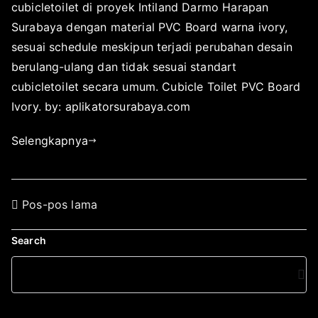
p
l
cubicletoilet di proyek Intiland Darmo Harapan
s
l
i
Surabaya dengan material PVC Board warna ivory,
1
i
k
sesuai schedule meskipun terjadi perubahan desain
1
k
a
berulang-ulang dan tidak sesuai standart
,
a
s
2
cubicletoilet secara umum. Cubicle Toilet PVC Board
t
i
0
Ivory. by: aplikatorsurabaya.com
o
p
1
r
a
7
Selengkapnya
s
d
u
a
r
M
a
e
Pos-pos lama
b
i
a
2
Search
y
,
a
2
0
1