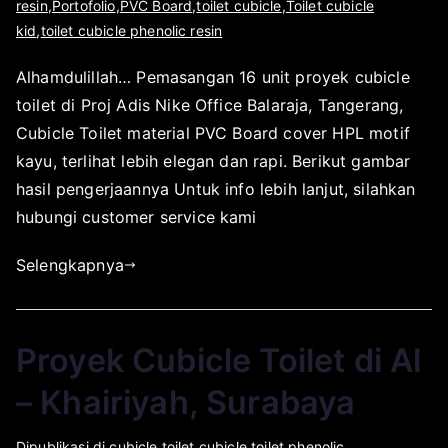
l
i
resin
,
Portofolio
,
PVC Board
,
toilet cubicle
,
Toilet cubicle
b
r
e
p
kid
,
toilet cubicle phenolic resin
a
i
h
u
y
l
Alhamdulillah… Pemasangan 16 unit proyek cubicle
a
b
a
3
toilet di Proj Adis Nike Office Balaraja, Tangerang,
p
l
0
l
i
Cubicle Toilet material PVC Board cover HPL motif
,
i
k
kayu, terlihat lebih elegan dan rapi. Berikut gambar
2
k
a
hasil pengerjaannya Untuk info lebih lanjut, silahkan
0
a
s
hubungi customer service kami
2
t
i
2
o
p
Selengkapnya
r
a
s
d
u
a
Proyek Cubicle Toilet di Al
r
F
a
e
– Khairiyah, Surabaya
b
b
a
r
O
D
Dipublikasi di
cubicle toilet
,
cubicle toilet phenolic