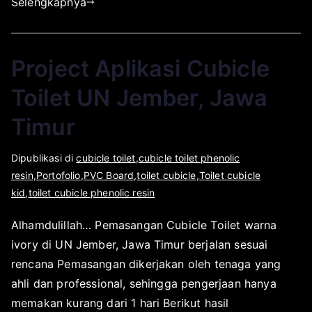
a
e
Selengkapnya
y
m
a
b
e
Project Aplikasi Cubicle
r
2
Toilet UN Jember, Jawa
8
Timur
,
2
0
O
D
Dipublikasi di
cubicle toilet
,
cubicle toilet phenolic
1
l
i
resin
,
Portofolio
,
PVC Board
,
toilet cubicle
,
Toilet cubicle
8
e
p
kid
,
toilet cubicle phenolic resin
h
u
Alhamdulillah… Pemasangan Cubicle Toilet warna
a
b
ivory di UN Jember, Jawa Timur berjalan sesuai
p
l
l
i
rencana Pemasangan dikerjakan oleh tenaga yang
i
k
ahli dan professional, sehingga pengerjaan hanya
k
a
memakan kurang dari 1 hari Berikut hasil