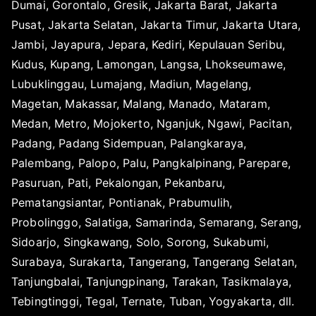
Dumai, Gorontalo, Gresik, Jakarta Barat, Jakarta
a
b
Pusat, Jakarta Selatan, Jakarta Timur, Jakarta Utara,
e
Jambi, Jayapura, Jepara, Kediri, Kepulauan Seribu,
r
Kudus, Kupang, Lamongan, Langsa, Lhokseumawe,
3
Lubuklinggau, Lumajang, Madiun, Magelang,
,
2
Magetan, Makassar, Malang, Manado, Mataram,
0
Medan, Metro, Mojokerto, Nganjuk, Ngawi, Pacitan,
2
Padang, Padang Sidempuan, Palangkaraya,
3
Palembang, Palopo, Palu, Pangkalpinang, Parepare,
Pasuruan, Pati, Pekalongan, Pekanbaru,
Pematangsiantar, Pontianak, Prabumulih,
Probolinggo, Salatiga, Samarinda, Semarang, Serang,
Sidoarjo, Singkawang, Solo, Sorong, Sukabumi,
Surabaya, Surakarta, Tangerang, Tangerang Selatan,
Tanjungbalai, Tanjungpinang, Tarakan, Tasikmalaya,
Tebingtinggi, Tegal, Ternate, Tuban, Yogyakarta, dll.