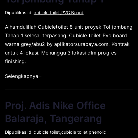
O
D
Dipublikasi di
cubicle toilet
,
PVC Board
l
i
Alhamdulillah Cubicletoilet 8 unit proyek Tol jombang
e
p
Tahap 1 selesai terpasang. Cubicle toilet Pvc board
h
u
a
b
warna grey/abu2 by aplikatorsurabaya.com. Kontrak
p
l
untuk 4 lokasi. Menunggu 3 lokasi dlm progres
l
i
finishing.
i
k
k
a
Selengkapnya
a
s
t
i
o
p
Proj. Adis Nike Office
r
a
s
d
Balaraja, Tangerang
u
a
r
A
O
D
Dipublikasi di
cubicle toilet
,
cubicle toilet phenolic
a
p