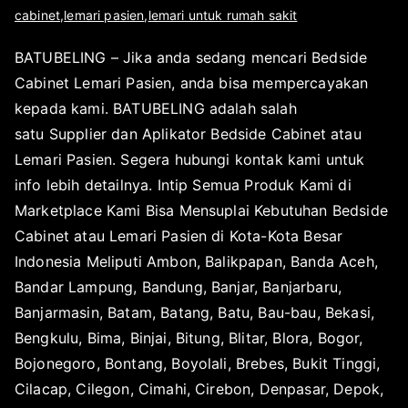
e
p
cabinet
d
,
lemari pasien
,
lemari untuk rumah sakit
h
u
a
BATUBELING – Jika anda sedang mencari Bedside
a
b
k
Cabinet Lemari Pasien, anda bisa mempercayakan
p
l
A
l
i
d
kepada kami. BATUBELING adalah salah
i
k
a
satu Supplier dan Aplikator Bedside Cabinet atau
k
a
K
Lemari Pasien. Segera hubungi kontak kami untuk
a
s
o
info lebih detailnya. Intip Semua Produk Kami di
t
i
m
Marketplace Kami Bisa Mensuplai Kebutuhan Bedside
o
p
e
Cabinet atau Lemari Pasien di Kota-Kota Besar
r
a
n
Indonesia Meliputi Ambon, Balikpapan, Banda Aceh,
s
d
t
Bandar Lampung, Bandung, Banjar, Banjarbaru,
u
a
a
r
N
r
Banjarmasin, Batam, Batang, Batu, Bau-bau, Bekasi,
a
o
Bengkulu, Bima, Binjai, Bitung, Blitar, Blora, Bogor,
b
v
Bojonegoro, Bontang, Boyolali, Brebes, Bukit Tinggi,
a
e
Cilacap, Cilegon, Cimahi, Cirebon, Denpasar, Depok,
y
m