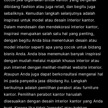
b
dibidang fashion atau juga retail, dan begitu juga
e
r
sebaliknya. Kemudian langkah selanjutnya adalah
1
inspirasi untuk model atau desain interior kantor.
9
Dalam mendesain dan mendekorasi interior kantor,
,
inspirasi merupakan salah satu hal yang penting,
2
dengan begitu Anda bisa menentukan desain atau
0
model interior seperti apa yang cocok untuk bidang
1
bisnis Anda. Anda bisa menemukan banyak inspirasi
9
dengan mudah melalui majalah khusus interior atau
pun internet dengan melihat-melihat website interior.
Ataupun Anda juga dapat berkonsultasi mengenai hal
ini pada penyedia jasa dibidang itu. Langkah
berikutnya adalah pemilihan perabot atau furniture
kantor. Pemilihan perabot kantor haruslah
disesuaikan dengan desain interior kantor yang Anda
buat. Karena jika tidak “senada” atau bahkan