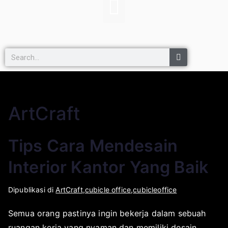
ArtCraft
Tips Cara Mendesain
Interior Kantor Yang Baik
O
D
Dipublikasi di
ArtCraft
,
cubicle office
,
cubicleoffice
l
i
Semua orang pastinya ingin bekerja dalam sebuah
e
p
ruangan kerja yang nyaman dan memiliki desain
h
u