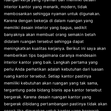
a
b
interior kantor yang menarik, modern, tidak
p
l
membosankan sehingga nyaman untuk digunakan.
l
i
Karena dengan bekerja di dalam ruangan yang
i
k
memiliki desain interior yang bagus, sedikit
k
a
banyaknya akan membuat orang semakin betah
a
s
didalam ruangan tersebut sehingga dapat
t
i
meningkatkan kualitas kerjanya. Berikut ini saya akan
o
p
memberikan tips bagaimana caranya mendesain
r
a
s
d
interior kantor yang baik. Langkah pertama yang
u
a
perlu Anda perhatikan adalah kebutuhan dari luasan
r
S
ruang kantor tersebut. Setiap kantor pastinya
a
e
memiliki kebutuhan akan ruangan yang tak sama,
b
p
tergantung pada bidang bisnis apa kantor tersebut
a
t
bergerak. Karena desain ruangan kantor yang
y
e
bergerak dibidang pertambangan pastinya tidak akan
a
m
cocok jika digunakan untuk kantor yang bergerak