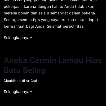
pekerjaan, karena dengan hal itu Anda tidak akan
merasa bosan dan selalu semangat dalam bekerja.
Semoga semua tips yang saya uraikan diatas dapat
bermanfaat bagi Anda. Selamat beraktifitas.
Selengkapnya
Aneka Cermin Lampu Hias
Batu Beling
O
D
Dipublikasi di
ArtCraft
l
i
Selengkapnya
e
p
h
u
a
b