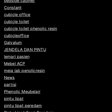
bedside cabinet
r
J
0
Constant
a
u
1
b
n
cubicle office
6
a
i
cubicle toilet
y
2
cubicle toilet phenolic resin
a
4
cubicleoffice
,
Galvalum
2
JENDELA DAN PINTU
0
lemari pasien
1
Mebel ACP
6
meja lab penolicresin
News
partisi
Phenolic Meubelair
pintu lipat
pintu lipat peredam