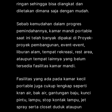
ringan sehingga bisa diangkat dan
k
a
diletakan dimana saja dengan mudah.
a
s
t
i
Sebab kemudahan dalam progres
o
p
r
a
pemindahannya, kamar mandi portable
s
d
saat ini telah banyak dipakai di Proyek-
u
a
proyek pembangunan, event-event,
r
N
liburan alam, tempat rekreasi, rest area,
a
o
ataupun tempat lainnya yang belum
b
v
tersedia fasilitas kamar mandi.
a
e
y
m
Fasilitas yang ada pada kamar kecil
a
b
portable juga cukup lengkap seperti
e
kran air, bak air, gantungan baju, kunci
r
1
pintu, lampu, stop kontak lampu, jet
1
spray serta closet duduk ataupun
,