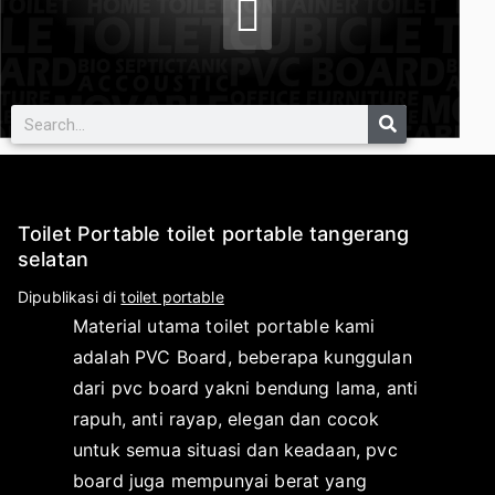
Toilet Portable toilet portable tangerang
selatan
O
D
Dipublikasi di
toilet portable
l
i
Material utama toilet portable kami
e
p
adalah PVC Board, beberapa kunggulan
h
u
dari pvc board yakni bendung lama, anti
a
b
rapuh, anti rayap, elegan dan cocok
p
l
untuk semua situasi dan keadaan, pvc
l
i
board juga mempunyai berat yang
i
k