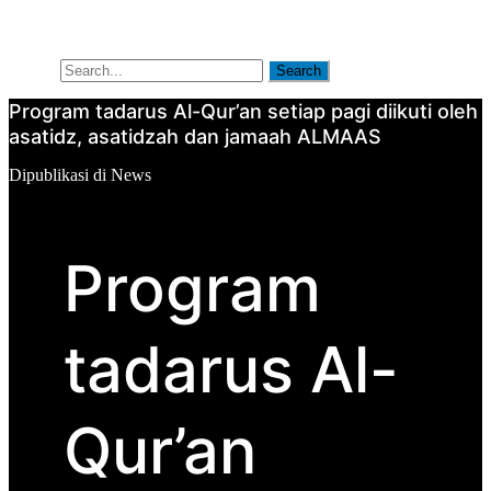
Artikel
Tentang Kami
Search
Search
Program tadarus Al-Qur’an setiap pagi diikuti oleh
asatidz, asatidzah dan jamaah ALMAAS
Oleh
Dipublikasi
Dipublikasi di
News
aplikatorsurabaya
pada
April
18,
2021
Program
tadarus Al-
Qur’an