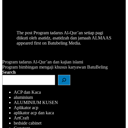
The post
Program tadarus Al-Qur’an setiap pagi
diikuti oleh asatidz, asatidzah dan jamaah ALMAAS
appeared first on
Batubeling Media
.
Program tadarus Al-Qur’an dan kajian islami
Navigasi
Program bimbingan mengaji khusus karyawan BatuBeling
Search
pos
ACP dan Kaca
aluminium
ALUMINIUM KUSEN
Aplikator acp
aplikator acp dan kaca
ArtCraft
bedside cabinet