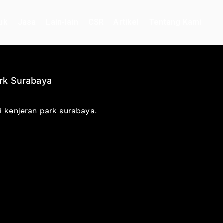
uk
Jasa
Lain-lain
CSR
Artikel
Tentang Kami
rk Surabaya
 kenjeran park surabaya.