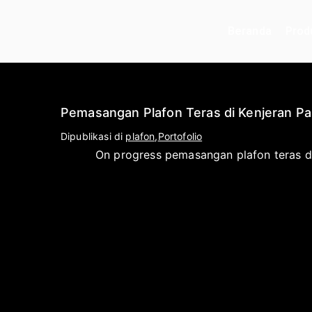
Beranda
Prod
Pemasangan Plafon Teras di Kenjeran Pa
O
D
Dipublikasi di
plafon
,
Portofolio
l
i
On progress pemasangan plafon teras di
e
p
h
u
a
b
p
l
l
i
i
k
k
a
a
s
t
i