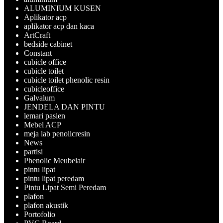
ALUMINIUM KUSEN
Aplikator acp
aplikator acp dan kaca
ArtCraft
bedside cabinet
Constant
cubicle office
cubicle toilet
cubicle toilet phenolic resin
cubicleoffice
Galvalum
JENDELA DAN PINTU
lemari pasien
Mebel ACP
meja lab penolicresin
News
partisi
Phenolic Meubelair
pintu lipat
pintu lipat peredam
Pintu Lipat Semi Peredam
plafon
plafon akustik
Portofolio