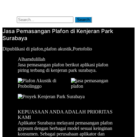
Artikel
Tentang Kami
Search
Search
Jasa Pemasangan Plafon di Kenjeran Park
Surabaya
Oleh
Dipublikasi
Dipublikasi di
plafon
,
plafon akustik
,
Portofolio
aplikatorsurabaya
pada
Alhamdulillah
Juni
Jasa pemasangan plafon berikut aplikasi plafon
21,
piring terbang di kenjeran park surabaya.
2021
KEPUASAAN ANDA ADALAH PRIORITAS
KAMI
Aplikator
Surabaya melayani pemasangan plafon
gypsum dengan berbagai model sesuai keinginan
konsumen. Sebagai perusahaan
aplikator
dan