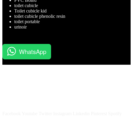
PVC Board
toilet cubicle
Toilet cubicle kid
toilet cubicle phenolic resin
toilet portable
urinoir
WhatsApp
BATUBELING merupakan perusahaan Kontraktor, Aplikator,
Supplier dan Jasa Pelatihan Sertifikasi Migas yang professional.
Prioduk BATUBELING sendiri diantaranya yaitu Toilet Portable,
Cubicle Toilet, Cubicle Office, Movable Partisi, Bedside Cabinet,
Meja Laboratorium, dll.
Facebook
Youtube
Twitter
Instagram
Linkedin
Pinterest
Spotify