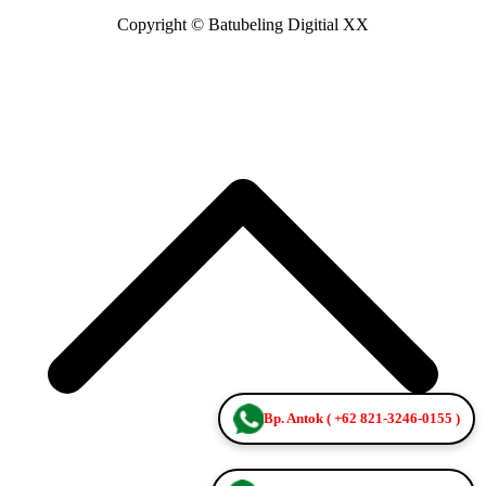
Copyright © Batubeling Digitial XX
K
k
A
Bp. Antok ( +62 821-3246-0155 )