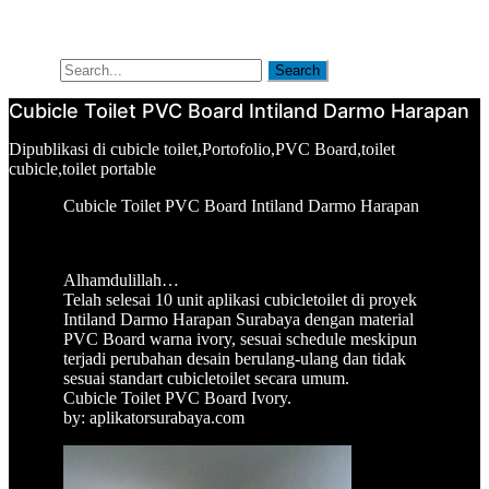
Artikel
Tentang Kami
Search
Search
Cubicle Toilet PVC Board Intiland Darmo Harapan
Oleh
Dipublikasi
Dipublikasi di
cubicle toilet
,
Portofolio
,
PVC Board
,
toilet
aplikatorsurabaya
pada
cubicle
,
toilet portable
Mei
Cubicle Toilet PVC Board Intiland Darmo Harapan
2,
2017
Alhamdulillah…
Telah selesai 10 unit aplikasi cubicletoilet di proyek
Intiland Darmo Harapan Surabaya dengan material
PVC Board warna ivory, sesuai schedule meskipun
terjadi perubahan desain berulang-ulang dan tidak
sesuai standart cubicletoilet secara umum.
Cubicle Toilet PVC Board Ivory.
by: aplikatorsurabaya.com