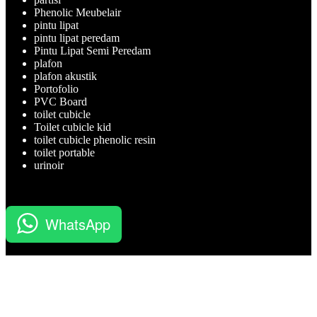
Phenolic Meubelair
pintu lipat
pintu lipat peredam
Pintu Lipat Semi Peredam
plafon
plafon akustik
Portofolio
PVC Board
toilet cubicle
Toilet cubicle kid
toilet cubicle phenolic resin
toilet portable
urinoir
WhatsApp
BATUBELING merupakan perusahaan Kontraktor, Aplikator,
Supplier dan Jasa Pelatihan Sertifikasi Migas yang professional.