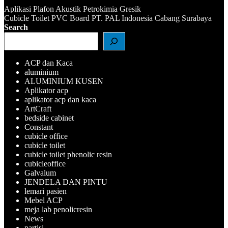
Aplikasi Plafon Akustik Petrokimia Gresik
Navigasi
Cubicle Toilet PVC Board PT. PAL Indonesia Cabang Surabaya
Search
pos
ACP dan Kaca
aluminium
ALUMINIUM KUSEN
Aplikator acp
aplikator acp dan kaca
ArtCraft
bedside cabinet
Constant
cubicle office
cubicle toilet
cubicle toilet phenolic resin
cubicleoffice
Galvalum
JENDELA DAN PINTU
lemari pasien
Mebel ACP
meja lab penolicresin
News
partisi