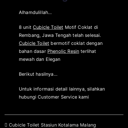
k
a
Alhamdulillah…
a
s
t
i
8 unit
Cubicle Toilet
Motif Coklat di
o
p
r
a
Rembang, Jawa Tengah telah selesai.
s
d
Cubicle Toilet
bermotif coklat dengan
u
a
bahan dasar
Phenolic Resin
terlihat
r
O
mewah dan Elegan
a
k
b
t
Berikut hasilnya…
a
o
y
b
Untuk informasi detail lainnya, silahkan
a
e
hubungi Customer Service kami
r
3
,
2
Cubicle Toilet Stasiun Kotalama Malang
0