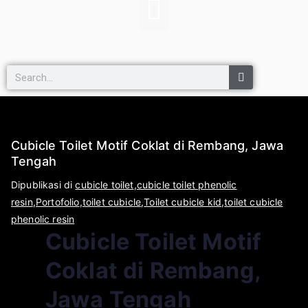
Cubicle Toilet Motif Coklat di Rembang, Jawa
Tengah
O
D
Dipublikasi di
cubicle toilet
,
cubicle toilet phenolic
l
i
resin
,
Portofolio
,
toilet cubicle
,
Toilet cubicle kid
,
toilet cubicle
e
p
phenolic resin
Cubicle Toilet Motif
h
u
a
b
Coklat di Rembang,
p
l
l
i
Jawa Tengah
i
k