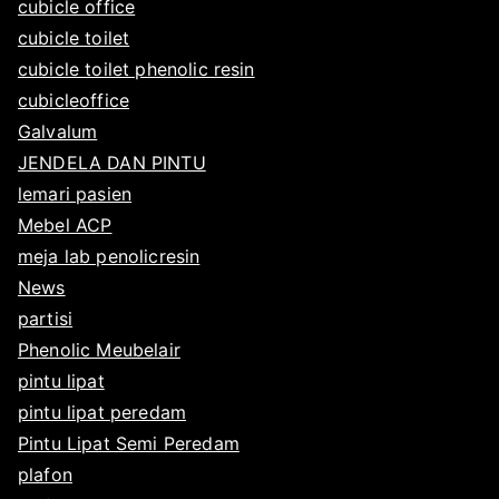
cubicle office
cubicle toilet
cubicle toilet phenolic resin
cubicleoffice
Galvalum
JENDELA DAN PINTU
lemari pasien
Mebel ACP
meja lab penolicresin
News
partisi
Phenolic Meubelair
pintu lipat
pintu lipat peredam
Pintu Lipat Semi Peredam
plafon