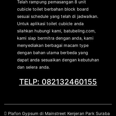
Telah rampung pemasangan 8 unit
k
a
cubicle toilet berbahan block board
a
s
sesuai schedule yang telah di jadwalkan.
t
i
Untuk aplikasi toilet cubicle anda
o
p
silahkan hubungi kami, batubeling.com,
r
a
s
d
kami siap bermitra dengan anda, kami
u
a
menyediakan berbagai macam type
r
O
dengan bahan utama berbeda yang
a
k
dapat anda sesuaikan dengan kebutuhan
b
t
dan selera anda.
a
o
y
b
TELP: 082132460155
a
e
r
1
9
,
Plafon Gypsum di Mainstreet Kenjeran Park Suraba
2