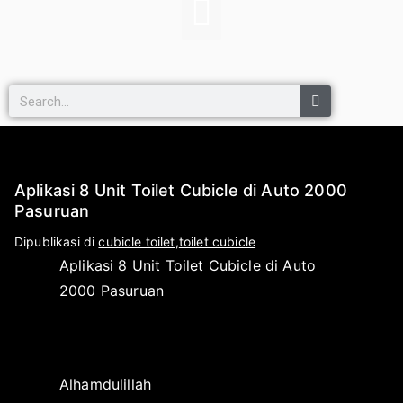
Aplikasi 8 Unit Toilet Cubicle di Auto 2000
Pasuruan
O
D
Dipublikasi di
cubicle toilet
,
toilet cubicle
l
i
Aplikasi 8 Unit Toilet Cubicle di Auto
e
p
2000 Pasuruan
h
u
a
b
p
l
l
i
Alhamdulillah
i
k