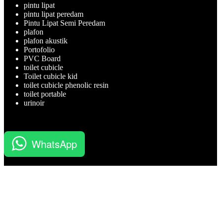
pintu lipat
pintu lipat peredam
Pintu Lipat Semi Peredam
plafon
plafon akustik
Portofolio
PVC Board
toilet cubicle
Toilet cubicle kid
toilet cubicle phenolic resin
toilet portable
urinoir
WhatsApp
BATUBELING merupakan perusahaan Kontraktor, Aplikator,
Supplier dan Jasa Pelatihan Sertifikasi Migas yang professional.
Prioduk BATUBELING sendiri diantaranya yaitu Toilet Portable,