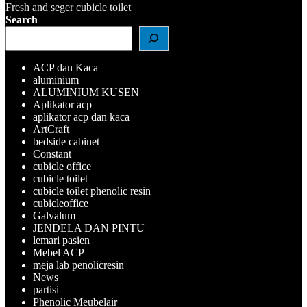
Navigasi
Fresh and seger cubicle toilet
Search
pos
ACP dan Kaca
aluminium
ALUMINIUM KUSEN
Aplikator acp
aplikator acp dan kaca
ArtCraft
bedside cabinet
Constant
cubicle office
cubicle toilet
cubicle toilet phenolic resin
cubicleoffice
Galvalum
JENDELA DAN PINTU
lemari pasien
Mebel ACP
meja lab penolicresin
News
partisi
Phenolic Meubelair