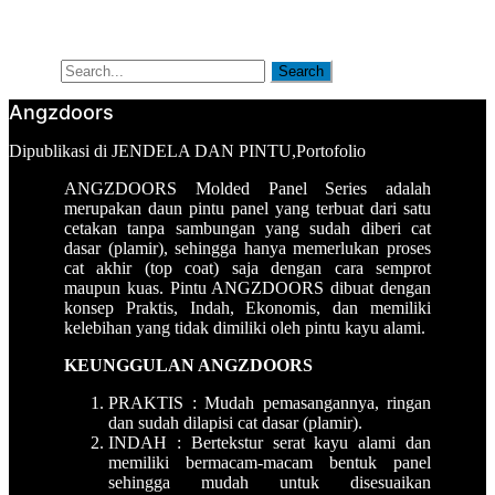
Artikel
Tentang Kami
Search
Search
Angzdoors
Oleh
Dipublikasi
Dipublikasi di
JENDELA DAN PINTU
,
Portofolio
aplikatorsurabaya
pada
ANGZDOORS Molded Panel Series adalah
Desember
merupakan daun pintu panel yang terbuat dari satu
24,
cetakan tanpa sambungan yang sudah diberi cat
2015
dasar (plamir), sehingga hanya memerlukan proses
cat akhir (top coat) saja dengan cara semprot
maupun kuas. Pintu ANGZDOORS dibuat dengan
konsep Praktis, Indah, Ekonomis, dan memiliki
kelebihan yang tidak dimiliki oleh pintu kayu alami.
KEUNGGULAN ANGZDOORS
PRAKTIS : Mudah pemasangannya, ringan
dan sudah dilapisi cat dasar (plamir).
INDAH : Bertekstur serat kayu alami dan
memiliki bermacam-macam bentuk panel
sehingga mudah untuk disesuaikan