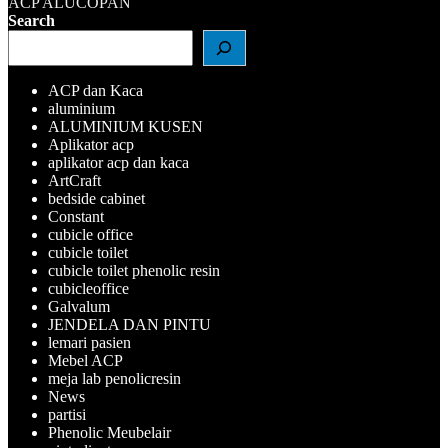
Navigasi
ACP ALUCOPAN
Search
pos
ACP dan Kaca
aluminium
ALUMINIUM KUSEN
Aplikator acp
aplikator acp dan kaca
ArtCraft
bedside cabinet
Constant
cubicle office
cubicle toilet
cubicle toilet phenolic resin
cubicleoffice
Galvalum
JENDELA DAN PINTU
lemari pasien
Mebel ACP
meja lab penolicresin
News
partisi
Phenolic Meubelair