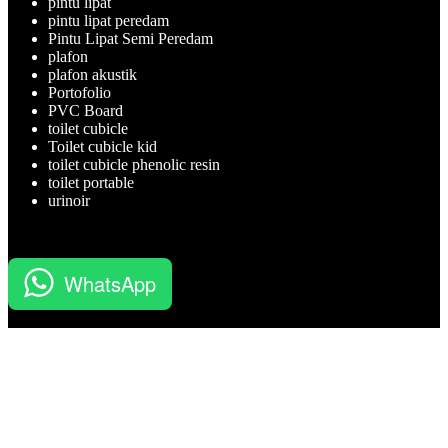
pintu lipat
pintu lipat peredam
Pintu Lipat Semi Peredam
plafon
plafon akustik
Portofolio
PVC Board
toilet cubicle
Toilet cubicle kid
toilet cubicle phenolic resin
toilet portable
urinoir
WhatsApp
BATUBELING merupakan perusahaan Kontraktor, Aplikator,
Supplier dan Jasa Pelatihan Sertifikasi Migas yang professional.
Prioduk BATUBELING sendiri diantaranya yaitu Toilet Portable,
Cubicle Toilet, Cubicle Office, Movable Partisi, Bedside Cabinet,