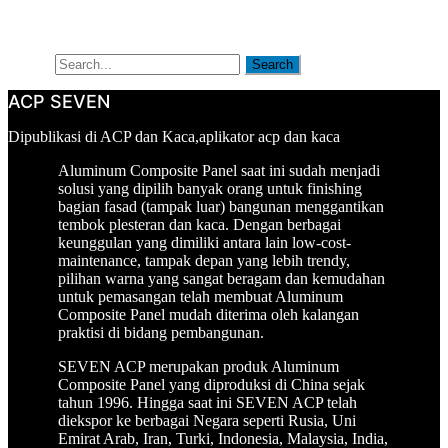
Artikel
Tentang Kami
Search
Search
ACP SEVEN
Oleh
Dipublikasi
Dipublikasi di
ACP dan Kaca
,
aplikator acp dan kaca
aplikatorsurabaya
pada
Aluminum Composite Panel saat ini sudah menjadi
Desember
solusi yang dipilih banyak orang untuk finishing
16,
bagian fasad (tampak luar) bangunan menggantikan
2015
tembok plesteran dan kaca. Dengan berbagai
keunggulan yang dimiliki antara lain low-cost-
maintenance, tampak depan yang lebih trendy,
pilihan warna yang sangat beragam dan kemudahan
untuk pemasangan telah membuat Aluminum
Composite Panel mudah diterima oleh kalangan
praktisi di bidang pembangunan.
SEVEN ACP merupakan produk Aluminum
Composite Panel yang diproduksi di China sejak
tahun 1996. Hingga saat ini SEVEN ACP telah
diekspor ke berbagai Negara seperti Rusia, Uni
Emirat Arab, Iran, Turki, Indonesia, Malaysia, India,